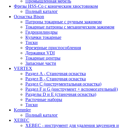
Промышленная мебель
Фрезы HSS-Co с коническим хвостовиком
Полный каталог
Оснастка Bison
Патроны токарные с ручным зажимом
Токарные патроны с механическим зажимом
Гидроцилиндры
Кулачки токарные
Тиски
Фрезерные приспособления
Державки VDI
Токарные центры
Запасные части
VERTEX
Раздел A - Станочная оснастка
Раздел B - Станочная оснастка
Раздел C (инструментальная оснастка)
Раздел F и G (инструмент + вспомогательный)
Разделы D и E (станочная оснастка)
Расточные наборы
Тиски
Kemmler
Полный каталог
XEBEC
XEBEC - инструмент для удаления заусенцев и