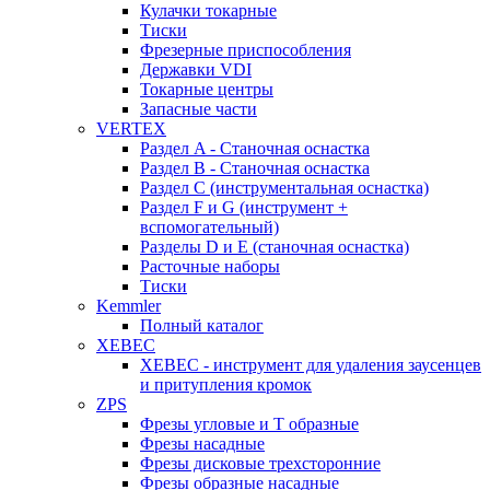
Кулачки токарные
Тиски
Фрезерные приспособления
Державки VDI
Токарные центры
Запасные части
VERTEX
Раздел A - Станочная оснастка
Раздел B - Станочная оснастка
Раздел C (инструментальная оснастка)
Раздел F и G (инструмент +
вспомогательный)
Разделы D и E (станочная оснастка)
Расточные наборы
Тиски
Kemmler
Полный каталог
XEBEC
XEBEC - инструмент для удаления заусенцев
и притупления кромок
ZPS
Фрезы угловые и Т образные
Фрезы насадные
Фрезы дисковые трехсторонние
Фрезы образные насадные